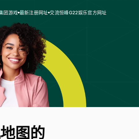
集团游戏
最新注册网址
交流恒峰G22娱乐官方网址
机地图的