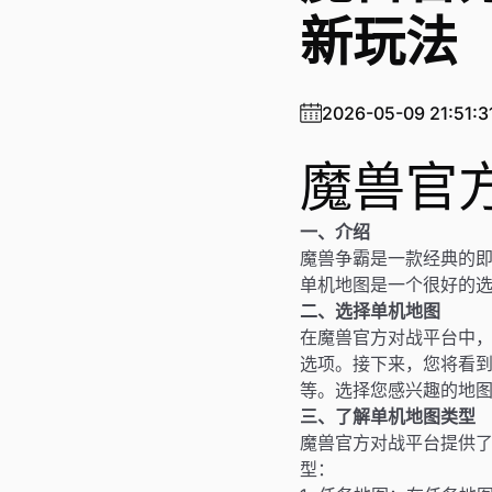
新玩法
2026-05-09 21:51:3
魔兽官
一、介绍
魔兽争霸是一款经典的
单机地图是一个很好的
二、选择单机地图
在魔兽官方对战平台中，
选项。接下来，您将看
等。选择您感兴趣的地图
三、了解单机地图类型
魔兽官方对战平台提供
型：