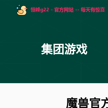
集团游戏
魔兽官